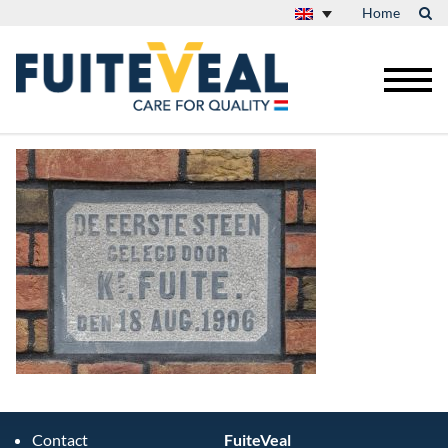
Home
Contact
FuiteVeal