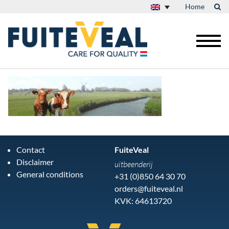
Home
Contact
FuiteVeal
Disclaimer
uitbeenderij
General conditions
+31 (0)850 64 30 70
orders@fuiteveal.nl
KVK: 64613720