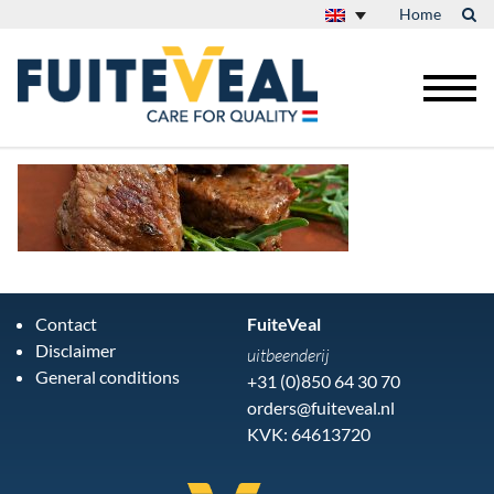
Home
Contact
FuiteVeal
Disclaimer
uitbeenderij
General conditions
+31 (0)850 64 30 70
orders@fuiteveal.nl
KVK: 64613720