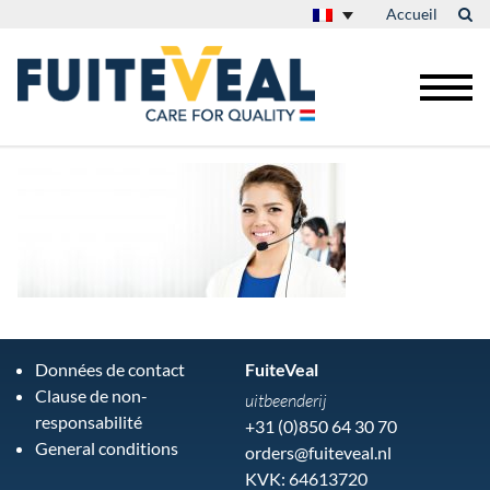
Accueil
Données de contact
FuiteVeal
Clause de non-
uitbeenderij
responsabilité
+31 (0)850 64 30 70
General conditions
orders@fuiteveal.nl
KVK: 64613720