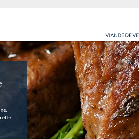
VIANDE DE V
e
une,
cette