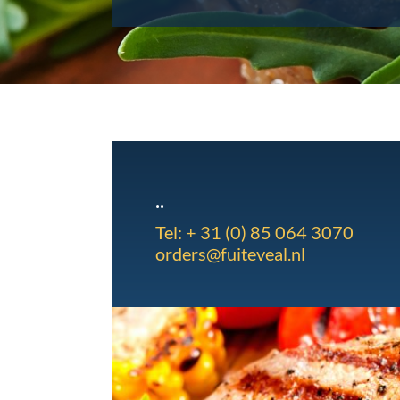
..
Tel:
+ 31 (0) 85 064 3070
orders@fuiteveal.nl