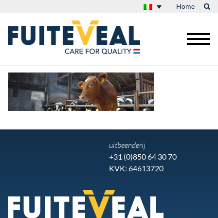
Home
uitbeenderij
+31 (0)850 64 30 70
KVK: 64613720