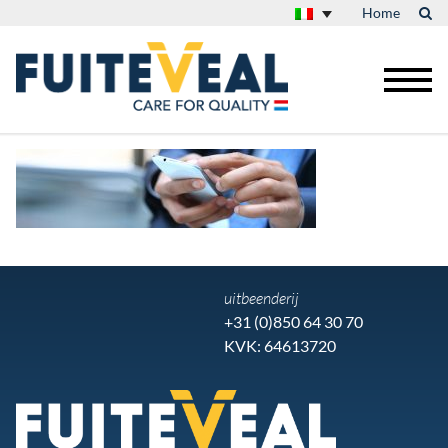
Home
uitbeenderij
+31 (0)850 64 30 70
KVK: 64613720