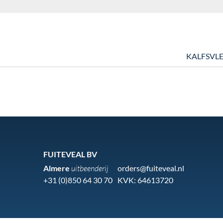
KALFSVLE
FUITEVEAL BV
Almere
uitbeenderij
orders@fuiteveal.nl
+31 (0)850 64 30 70
KVK: 64613720